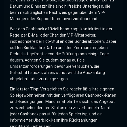
Datum und Einsatzhöhe sind hilfreiche Unterlagen, die
beim nachträglichen Nachweis gegenüber dem VIP-
Manager oder Supportteam unverzichtbar sind.
Wer den Cashback offiziell beantragt, kontaktiert in der
Regel per E-Mail oder Chat den VIP-Mitarbeiter,
insbesondere bei Top-Stufen oder Sonderaktionen. Dabei
sollten Sie klar Ihre Daten und den Zeitraum angeben.
Geduld ist gefragt, denn die Prüfung kann einige Tage
dauern. Achten Sie zudem genau auf die
Umsatzanforderungen, bevor Sie versuchen, die
Gutschrift auszuzahlen; sonst wird die Auszahlung
abgelehnt oder zurückgezogen.
Ein letzter Tipp: Vergleichen Sie regelmäßig Ihre eigenen
Spielgewohnheiten mit den verfügbaren Cashback-Raten
und -Bedingungen. Manchmal lohnt es sich, das Angebot
zu wechseln oder den Status neu zu verhandeln. Nicht
jeder Cashback passt für jeden Spielertyp, und ein
informierter Überblick kann Ihre Rückzahlungen
signifikant verbessern.