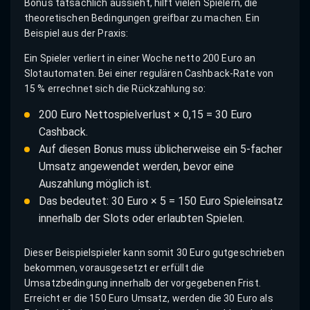
Bonus tatsächlich aussieht, hilft vielen Spielern, die
theoretischen Bedingungen greifbar zu machen. Ein
Beispiel aus der Praxis:
Ein Spieler verliert in einer Woche netto 200 Euro an
Slotautomaten. Bei einer regulären Cashback-Rate von
15 % errechnet sich die Rückzahlung so:
200 Euro Nettospielverlust × 0,15 = 30 Euro
Cashback.
Auf diesen Bonus muss üblicherweise ein 5-facher
Umsatz angewendet werden, bevor eine
Auszahlung möglich ist.
Das bedeutet: 30 Euro × 5 = 150 Euro Spieleinsatz
innerhalb der Slots oder erlaubten Spielen.
Dieser Beispielspieler kann somit 30 Euro gutgeschrieben
bekommen, vorausgesetzt er erfüllt die
Umsatzbedingung innerhalb der vorgegebenen Frist.
Erreicht er die 150 Euro Umsatz, werden die 30 Euro als