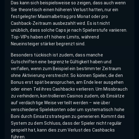
Das kann sich beispielsweise so zeigen, dass auch wenn
Sie theoretisch einen höheren Verlust hatten, nur ein
festgelegter Maximalbetrag pro Monat oder pro
Cashback-Zeitraum ausbezahlt wird. Es ist nicht
unüblich, dass solche Caps je nach Spielerstufe variieren.
Top-VIPs haben oft höhere Limits, während
Neueinsteiger stärker begrenzt sind.
Besonders tückisch ist zudem, dass manche
Gutschriften eine begrenzte Gültigkeit haben und
verfallen, wenn zum Beispiel ein bestimmter Zeitraum
ohne Aktivierung verstreicht. So können Spieler, die den
Bonus erst spät beanspruchen, am Ende leer ausgehen
oder einen Teil ihres Cashbacks verlieren. Um Missbrauch
zu verhindern, kontrollieren Casinos zudem, ob Einsätze
auf verdächtige Weise verteilt werden – wie über
verschiedene Spielekonten oder um systematisch hohe
Boni durch Einsatzstrategien zu generieren. Kommt das
System zu dem Schluss, dass der Spieler nicht regulär
gespielt hat, kann dies zum Verlust des Cashbacks
führen.