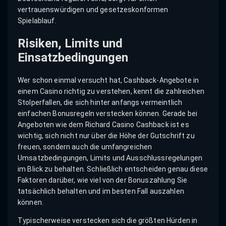
vertrauenswürdigen und gesetzeskonformen
Spielablauf.
Risiken, Limits und
Einsatzbedingungen
Wer schon einmal versucht hat, Cashback-Angebote in
einem Casino richtig zu verstehen, kennt die zahlreichen
Stolperfallen, die sich hinter anfangs vermeintlich
einfachen Bonusregeln verstecken können. Gerade bei
Angeboten wie dem Richard Casino Cashback ist es
wichtig, sich nicht nur über die Höhe der Gutschrift zu
freuen, sondern auch die umfangreichen
Umsatzbedingungen, Limits und Ausschlussregelungen
im Blick zu behalten. Schließlich entscheiden genau diese
Faktoren darüber, wie viel von der Bonuszahlung Sie
tatsächlich behalten und im besten Fall auszahlen
können.
Typischerweise verstecken sich die größten Hürden in