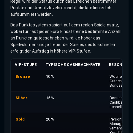
Regel wird der Status durch das Erreichen bestimmter
Punkte und Umsatzlevels erreicht, die kontinuierlich
aufsummiert werden.
Das Punktesystem basiert auf dem realen Spieleinsatz,
wobei für fast jeden Euro Einsatz eine bestimmte Anzahl
an Punkten gutgeschrieben wird. Je höher das
Spielvolumen und je treuer der Spieler, desto schneller
erfolgt der Aufstieg in höhere VIP-Stufen.
VIP-STUFE
TYPISCHE CASHBACK-RATE
BESONDERE
Bronze
10 %
Wöchentliche
Gutschriften,
Bonusaktion
Silber
15 %
Bonusboosts
Cashback-Rat
schnellerer S
Gold
20 %
Persönlicher 
Manager, indi
verhandelbar
Konditionen, 