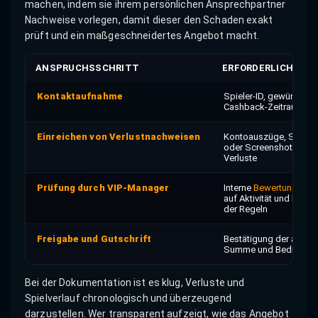
machen, indem sie ihrem persönlichen Ansprechpartner
Nachweise vorlegen, damit dieser den Schaden exakt
prüft und ein maßgeschneidertes Angebot macht.
ANSPRUCHSSCHRITT
ERFORDERLICHE A
Kontaktaufnahme
Spieler-ID, gewünschte
Cashback-Zeitraum
Einreichen von Verlustnachweisen
Kontoauszüge, Spielhi
oder Screenshots der
Verluste
Prüfung durch VIP-Manager
Interne
Bewertung
basi
auf Aktivität und Einha
der Regeln
Freigabe und Gutschrift
Bestätigung der akzept
Summe und Bedingun
Bei der Dokumentation ist es klug, Verluste und
Spielverlauf chronologisch und überzeugend
darzustellen. Wer transparent aufzeigt, wie das Angebot