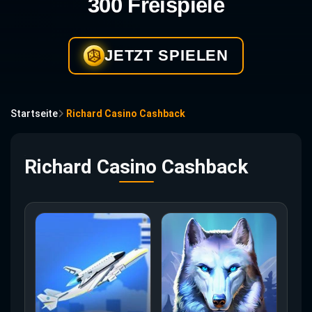
300 Freispiele
JETZT SPIELEN
Startseite
Richard Casino Cashback
Richard Casino Cashback