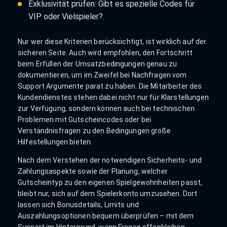
Exklusivität prüfen: Gibt es spezielle Codes für
VIP oder Vielspieler?.
Nur wer diese Kriterien berücksichtigt, ist wirklich auf der
sicheren Seite. Auch wird empfohlen, den Fortschritt
beim Erfüllen der Umsatzbedingungen genau zu
dokumentieren, um im Zweifel bei Nachfragen vom
Support Argumente parat zu haben. Die Mitarbeiter des
Kundendienstes stehen dabei nicht nur für Klarstellungen
zur Verfügung, sondern können auch bei technischen
Problemen mit Gutscheincodes oder bei
Verständnisfragen zu den Bedingungen große
Hilfestellungen bieten.
Nach dem Verstehen der notwendigen Sicherheits- und
Zahlungsaspekte sowie der Planung, welcher
Gutscheintyp zu den eigenen Spielgewohnheiten passt,
bleibt nur, sich auf dem Spielerkonto umzusehen. Dort
lassen sich Bonusdetails, Limits und
Auszahlungsoptionen bequem überprüfen – mit dem
Support im Hintergrund, wenn Fragen offenbleiben.