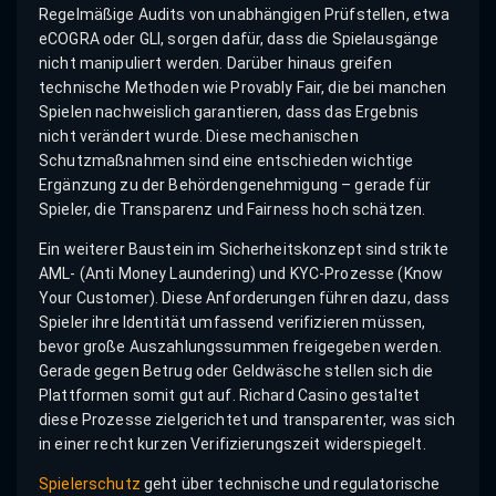
Regelmäßige Audits von unabhängigen Prüfstellen, etwa
eCOGRA oder GLI, sorgen dafür, dass die Spielausgänge
nicht manipuliert werden. Darüber hinaus greifen
technische Methoden wie Provably Fair, die bei manchen
Spielen nachweislich garantieren, dass das Ergebnis
nicht verändert wurde. Diese mechanischen
Schutzmaßnahmen sind eine entschieden wichtige
Ergänzung zu der Behördengenehmigung – gerade für
Spieler, die Transparenz und Fairness hoch schätzen.
Ein weiterer Baustein im Sicherheitskonzept sind strikte
AML- (Anti Money Laundering) und KYC-Prozesse (Know
Your Customer). Diese Anforderungen führen dazu, dass
Spieler ihre Identität umfassend verifizieren müssen,
bevor große Auszahlungssummen freigegeben werden.
Gerade gegen Betrug oder Geldwäsche stellen sich die
Plattformen somit gut auf. Richard Casino gestaltet
diese Prozesse zielgerichtet und transparenter, was sich
in einer recht kurzen Verifizierungszeit widerspiegelt.
Spielerschutz
geht über technische und regulatorische