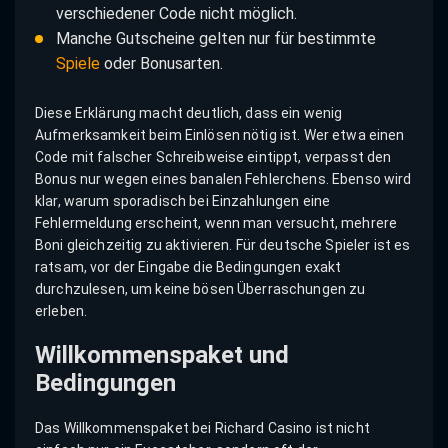
verschiedener Code nicht möglich.
Manche Gutscheine gelten nur für bestimmte
Spiele
oder Bonusarten.
Diese Erklärung macht deutlich, dass ein wenig
Aufmerksamkeit beim Einlösen nötig ist. Wer etwa einen
Code mit falscher Schreibweise eintippt, verpasst den
Bonus nur wegen eines banalen Fehlerchens. Ebenso wird
klar, warum sporadisch bei Einzahlungen eine
Fehlermeldung erscheint, wenn man versucht, mehrere
Boni gleichzeitig zu aktivieren. Für deutsche Spieler ist es
ratsam, vor der Eingabe die Bedingungen exakt
durchzulesen, um keine bösen Überraschungen zu
erleben.
Willkommenspaket und
Bedingungen
Das Willkommenspaket bei Richard Casino ist nicht