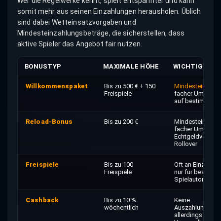
Wer die Regelwerke kennt, spielt entspannter und kann
somit mehr aus seinen Einzahlungen herausholen. Üblich
sind dabei Wetteinsatzvorgaben und
Mindesteinzahlungsbeträge, die sicherstellen, dass
aktive Spieler das Angebot fair nutzen.
BONUSTYP
MAXIMALE HÖHE
WICHTIGE BE
Willkommenspaket
Bis zu 500 € + 150
Mindesteinzahl
Freispiele
facher Umsatz, F
auf bestimmte
S
Reload-
Bonus
Bis zu 200 €
Mindesteinzahlu
facher Umsatz, 
Echtgeldverlust
Rollover
Freispiele
Bis zu 100
Oft an Einzahlu
Freispiele
nur für bestimm
Spielautomaten 
Cashback
Bis zu 10 %
Keine
wöchentlich
Auszahlungslimi
allerdings begr