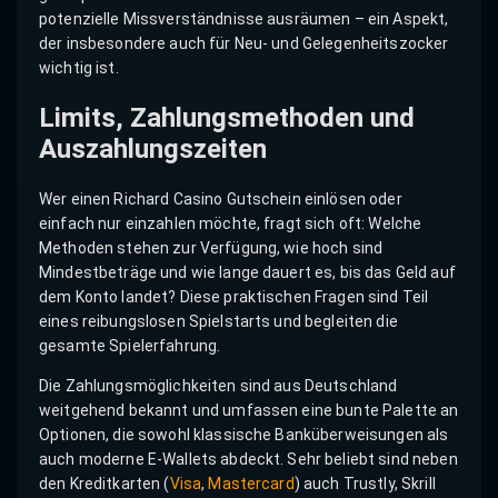
potenzielle Missverständnisse ausräumen – ein Aspekt,
der insbesondere auch für Neu- und Gelegenheitszocker
wichtig ist.
Limits, Zahlungsmethoden und
Auszahlungszeiten
Wer einen Richard Casino Gutschein einlösen oder
einfach nur einzahlen möchte, fragt sich oft: Welche
Methoden stehen zur Verfügung, wie hoch sind
Mindestbeträge und wie lange dauert es, bis das Geld auf
dem Konto landet? Diese praktischen Fragen sind Teil
eines reibungslosen Spielstarts und begleiten die
gesamte Spielerfahrung.
Die Zahlungsmöglichkeiten sind aus Deutschland
weitgehend bekannt und umfassen eine bunte Palette an
Optionen, die sowohl klassische Banküberweisungen als
auch moderne E-Wallets abdeckt. Sehr beliebt sind neben
den Kreditkarten (
Visa
,
Mastercard
) auch Trustly, Skrill