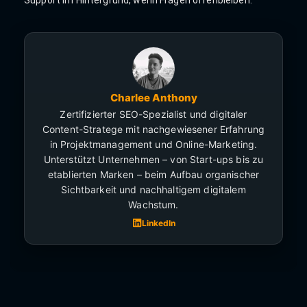
Charlee Anthony
Zertifizierter SEO-Spezialist und digitaler
Content-Stratege mit nachgewiesener Erfahrung
in Projektmanagement und Online-Marketing.
Unterstützt Unternehmen – von Start-ups bis zu
etablierten Marken – beim Aufbau organischer
Sichtbarkeit und nachhaltigem digitalem
Wachstum.
LinkedIn