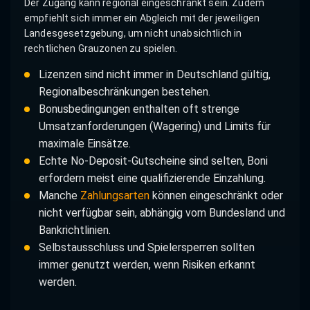
Der Zugang kann regional eingeschränkt sein. Zudem
empfiehlt sich immer ein Abgleich mit der jeweiligen
Landesgesetzgebung, um nicht unabsichtlich in
rechtlichen Grauzonen zu spielen.
Lizenzen sind nicht immer in Deutschland gültig,
Regionalbeschränkungen bestehen.
Bonusbedingungen enthalten oft strenge
Umsatzanforderungen (Wagering) und Limits für
maximale Einsätze.
Echte No-Deposit-Gutscheine sind selten, Boni
erfordern meist eine qualifizierende Einzahlung.
Manche
Zahlungsarten
können eingeschränkt oder
nicht verfügbar sein, abhängig vom Bundesland und
Bankrichtlinien.
Selbstausschluss und Spielersperren sollten
immer genutzt werden, wenn Risiken erkannt
werden.