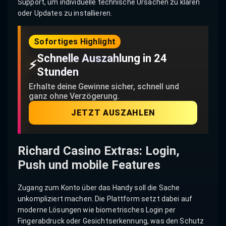
Support, um individuelle technische Ursachen zu klären
oder Updates zu installieren.
Sofortiges Highlight
Schnelle Auszahlung in 24
⚡
Stunden
Erhalte deine Gewinne sicher, schnell und
ganz ohne Verzögerung.
JETZT AUSZAHLEN
Richard Casino Extras: Login,
Push und mobile Features
Zugang zum Konto über das Handy soll die Sache
unkompliziert machen. Die Plattform setzt dabei auf
moderne Lösungen wie biometrisches Login per
Fingerabdruck oder Gesichtserkennung, was den Schutz