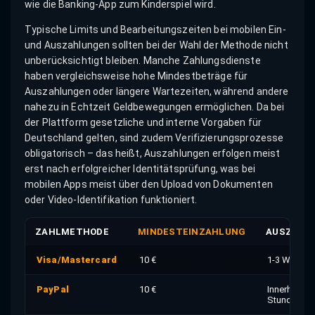
wie die Banking-App zum Kinderspiel wird.
Typische Limits und Bearbeitungszeiten bei mobilen Ein-
und Auszahlungen sollten bei der Wahl der Methode nicht
unberücksichtigt bleiben. Manche Zahlungsdienste
haben vergleichsweise hohe Mindestbeträge für
Auszahlungen oder längere Wartezeiten, während andere
nahezu in Echtzeit Geldbewegungen ermöglichen. Da bei
der Plattform gesetzliche und interne Vorgaben für
Deutschland gelten, sind zudem Verifizierungsprozesse
obligatorisch – das heißt, Auszahlungen erfolgen meist
erst nach erfolgreicher Identitätsprüfung, was bei
mobilen Apps meist über den Upload von Dokumenten
oder Video-Identifikation funktioniert.
ZAHLMETHODE
MINDESTEINZAHLUNG
AUSZAHL
Visa/Mastercard
10 €
1-3 Werkta
PayPal
10 €
Innerhalb w
Stunden