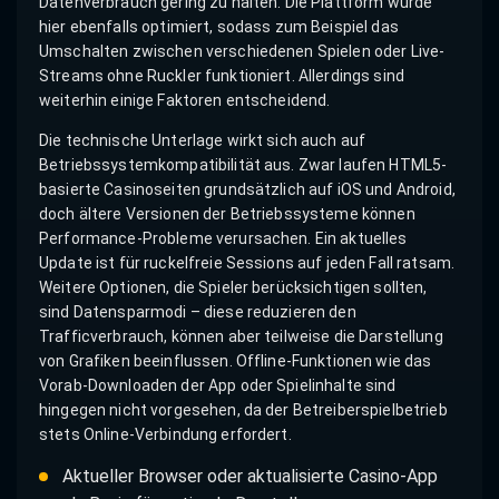
Datenverbrauch gering zu halten. Die Plattform wurde
hier ebenfalls optimiert, sodass zum Beispiel das
Umschalten zwischen verschiedenen Spielen oder Live-
Streams ohne Ruckler funktioniert. Allerdings sind
weiterhin einige Faktoren entscheidend.
Die technische Unterlage wirkt sich auch auf
Betriebssystemkompatibilität aus. Zwar laufen HTML5-
basierte Casinoseiten grundsätzlich auf iOS und Android,
doch ältere Versionen der Betriebssysteme können
Performance-Probleme verursachen. Ein aktuelles
Update ist für ruckelfreie Sessions auf jeden Fall ratsam.
Weitere Optionen, die Spieler berücksichtigen sollten,
sind Datensparmodi – diese reduzieren den
Trafficverbrauch, können aber teilweise die Darstellung
von Grafiken beeinflussen. Offline-Funktionen wie das
Vorab-Downloaden der App oder Spielinhalte sind
hingegen nicht vorgesehen, da der Betreiberspielbetrieb
stets Online-Verbindung erfordert.
Aktueller Browser oder aktualisierte Casino-App