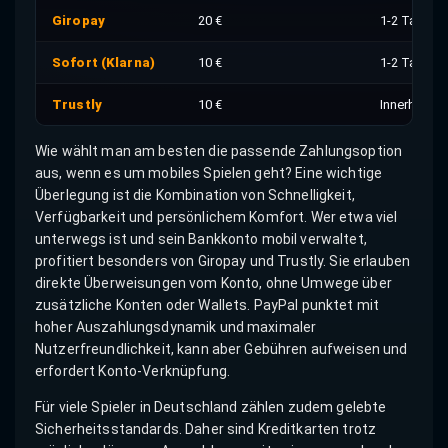
Giropay
20 €
1-2 Tage
Sofort (Klarna)
10 €
1-2 Tage
Trustly
10 €
Innerhalb v
Wie wählt man am besten die passende Zahlungsoption
aus, wenn es um mobiles Spielen geht? Eine wichtige
Überlegung ist die Kombination von Schnelligkeit,
Verfügbarkeit und persönlichem Komfort. Wer etwa viel
unterwegs ist und sein Bankkonto mobil verwaltet,
profitiert besonders von Giropay und Trustly. Sie erlauben
direkte Überweisungen vom Konto, ohne Umwege über
zusätzliche Konten oder Wallets. PayPal punktet mit
hoher Auszahlungsdynamik und maximaler
Nutzerfreundlichkeit, kann aber Gebühren aufweisen und
erfordert Konto-Verknüpfung.
Für viele Spieler in Deutschland zählen zudem gelebte
Sicherheitsstandards. Daher sind Kreditkarten trotz