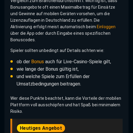
Vergleich zum Branchendurchschnitt. Wichtig ist, dass
Bonusangebote oft einen Maximalbetrag für Einsätze
und Gewinne auf mobilen Geräten vorsehen, um die
Lizenzauflagen in Deutschland zu erfüllen. Die
Aktivierung erfolgt meist automatisch beim
Einloggen
über die App oder durch Eingabe eines spezifischen
Bonuscodes.
Spieler sollten unbedingt auf Details achten wie:
ob der
Bonus
auch für Live-Casino-Spiele gilt,
wie lange der Bonus gültig ist,
und welche Spiele zum Erfüllen der
Umsatzbedingungen beitragen.
Wer diese Punkte beachtet, kann die Vorteile der mobilen
Plattform voll ausschöpfen und hat Spaß bei minimalem
Risiko.
Heutiges Angebot