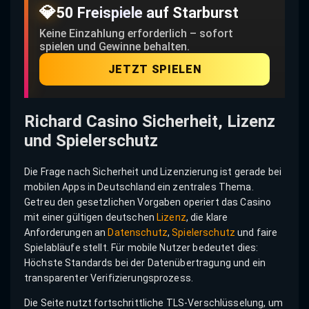
💎
50 Freispiele auf Starburst
Keine Einzahlung erforderlich – sofort
spielen und Gewinne behalten.
JETZT SPIELEN
Richard Casino Sicherheit, Lizenz
und Spielerschutz
Die Frage nach Sicherheit und Lizenzierung ist gerade bei
mobilen Apps in Deutschland ein zentrales Thema.
Getreu den gesetzlichen Vorgaben operiert das Casino
mit einer gültigen deutschen
Lizenz
, die klare
Anforderungen an
Datenschutz
,
Spielerschutz
und faire
Spielabläufe stellt. Für mobile Nutzer bedeutet dies:
Höchste Standards bei der Datenübertragung und ein
transparenter Verifizierungsprozess.
Die Seite nutzt fortschrittliche TLS-Verschlüsselung, um