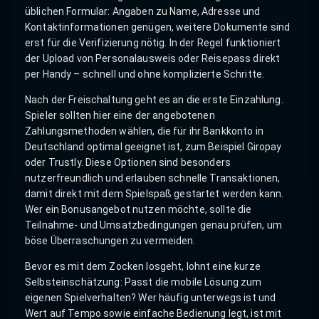
üblichen Formular: Angaben zu Name, Adresse und
Kontaktinformationen genügen, weitere Dokumente sind
erst für die Verifizierung nötig. In der Regel funktioniert
der Upload von Personalausweis oder Reisepass direkt
per Handy – schnell und ohne komplizierte Schritte.
Nach der Freischaltung geht es an die erste Einzahlung.
Spieler sollten hier eine der angebotenen
Zahlungsmethoden wählen, die für ihr Bankkonto in
Deutschland optimal geeignet ist, zum Beispiel Giropay
oder Trustly. Diese Optionen sind besonders
nutzerfreundlich und erlauben schnelle Transaktionen,
damit direkt mit dem Spielspaß gestartet werden kann.
Wer ein Bonusangebot nutzen möchte, sollte die
Teilnahme- und Umsatzbedingungen genau prüfen, um
böse Überraschungen zu vermeiden.
Bevor es mit dem Zocken losgeht, lohnt eine kurze
Selbsteinschätzung: Passt die mobile Lösung zum
eigenen Spielverhalten? Wer häufig unterwegs ist und
Wert auf Tempo sowie einfache Bedienung legt, ist mit