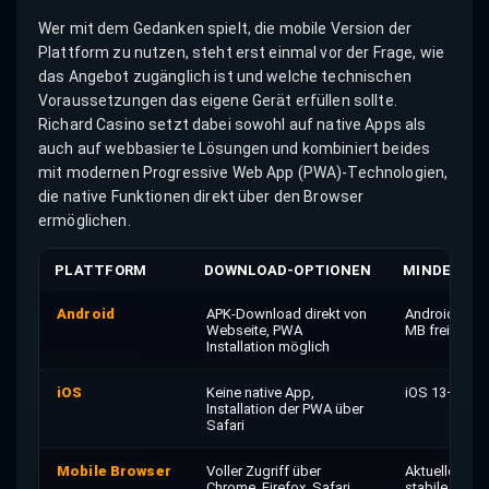
Wer mit dem Gedanken spielt, die mobile Version der
Plattform zu nutzen, steht erst einmal vor der Frage, wie
das Angebot zugänglich ist und welche technischen
Voraussetzungen das eigene Gerät erfüllen sollte.
Richard Casino setzt dabei sowohl auf native Apps als
auch auf webbasierte Lösungen und kombiniert beides
mit modernen Progressive Web App (PWA)-Technologien,
die native Funktionen direkt über den Browser
ermöglichen.
PLATTFORM
DOWNLOAD-OPTIONEN
MINDESTA
Android
APK-Download direkt von
Android 7.0+
Webseite, PWA
MB freier Sp
Installation möglich
iOS
Keine native App,
iOS 13+, iPh
Installation der PWA über
Safari
Mobile Browser
Voller Zugriff über
Aktuelle Brow
Chrome, Firefox, Safari
stabile Inter