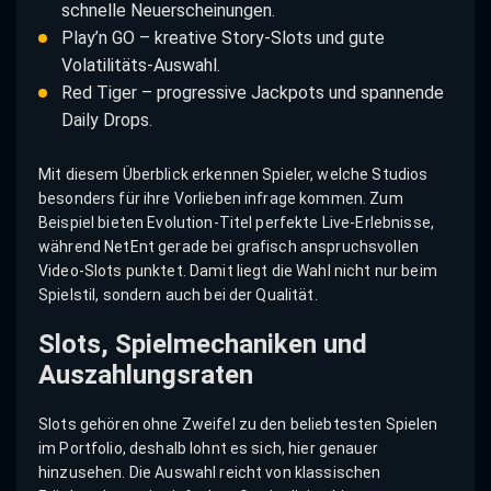
schnelle Neuerscheinungen.
Play’n GO – kreative Story-Slots und gute
Volatilitäts-Auswahl.
Red Tiger – progressive Jackpots und spannende
Daily Drops.
Mit diesem Überblick erkennen Spieler, welche Studios
besonders für ihre Vorlieben infrage kommen. Zum
Beispiel bieten Evolution-Titel perfekte Live-Erlebnisse,
während NetEnt gerade bei grafisch anspruchsvollen
Video-Slots punktet. Damit liegt die Wahl nicht nur beim
Spielstil, sondern auch bei der Qualität.
Slots, Spielmechaniken und
Auszahlungsraten
Slots gehören ohne Zweifel zu den beliebtesten Spielen
im Portfolio, deshalb lohnt es sich, hier genauer
hinzusehen. Die Auswahl reicht von klassischen