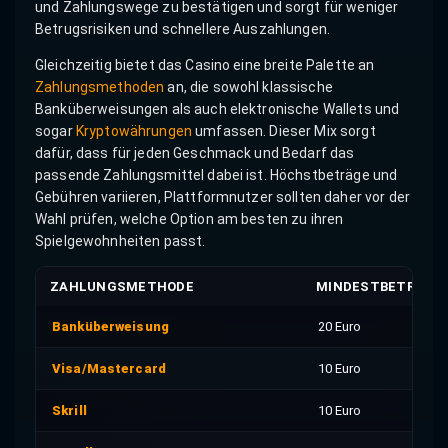
und Zahlungswege zu bestätigen und sorgt für weniger
Betrugsrisiken und schnellere Auszahlungen.
Gleichzeitig bietet das Casino eine breite Palette an
Zahlungsmethoden
an, die sowohl klassische
Banküberweisungen als auch elektronische Wallets und
sogar
Kryptowährungen
umfassen. Dieser Mix sorgt
dafür, dass für jeden Geschmack und Bedarf das
passende Zahlungsmittel dabei ist. Höchstbeträge und
Gebühren variieren, Plattformnutzer sollten daher vor der
Wahl prüfen, welche Option am besten zu ihren
Spielgewohnheiten passt.
ZAHLUNGSMETHODE
MINDESTBETRAG
Banküberweisung
20 Euro
Visa
/Mastercard
10 Euro
Skrill
10 Euro