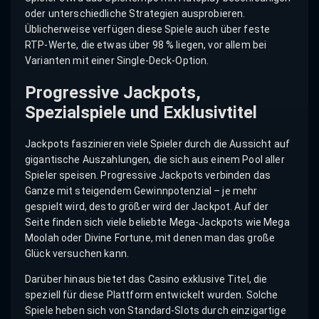
oder unterschiedliche Strategien ausprobieren.
Üblicherweise verfügen diese Spiele auch über feste
RTP-Werte, die etwas über 98 % liegen, vor allem bei
Varianten mit einer Single-Deck-Option.
Progressive Jackpots,
Spezialspiele und Exklusivtitel
Jackpots faszinieren viele Spieler durch die Aussicht auf
gigantische Auszahlungen, die sich aus einem Pool aller
Spieler speisen. Progressive Jackpots verbinden das
Ganze mit steigendem Gewinnpotenzial – je mehr
gespielt wird, desto größer wird der Jackpot. Auf der
Seite finden sich viele beliebte Mega-Jackpots wie Mega
Moolah oder Divine Fortune, mit denen man das große
Glück versuchen kann.
Darüber hinaus bietet das Casino exklusive Titel, die
speziell für diese Plattform entwickelt wurden. Solche
Spiele heben sich von Standard-Slots durch einzigartige