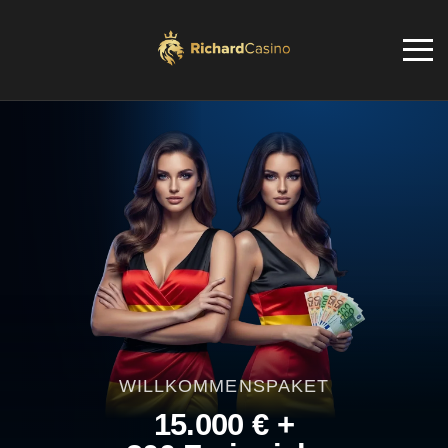
WILLKOMMENSPAKET
15.000 € +