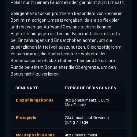
Poker nur zu einem Bruchteil oder gar nicht zum Umsatz.
Gelegenheitszocker profitieren besonders von kleineren
Boni mit niedrigen Umsatzvorgaben, da sie so flexibler
und mit weniger Aufwand Gewinne sichern können.
Highroller hingegen sollten auf Boni mit höheren Limits
bei Einzahlungen und Einsatzhöhen achten, um die
zusätzlichen Mittel voll auszunutzen. Gleichzeitig lohnt
es sich immer, die Höchsteinsätze während der
Bonussaison im Blick zu haben – hier sind 5 Euro pro
Runde bei einem Bonus eher die Obergrenze, um den
Bonus nicht zu verlieren.
BONUSART
TYPISCHE BEDINGUNGEN
MIND
Einzahlungsbonus
30x Bonusumsatz, 5 Euro
10 Eu
Max-Einsatz
Freispiele
25x Umsatz auf Gewinne,
Keine 
gültig 7 Tage
Regist
No-Deposit-Bonus
40x Umsatz, meist
Keine