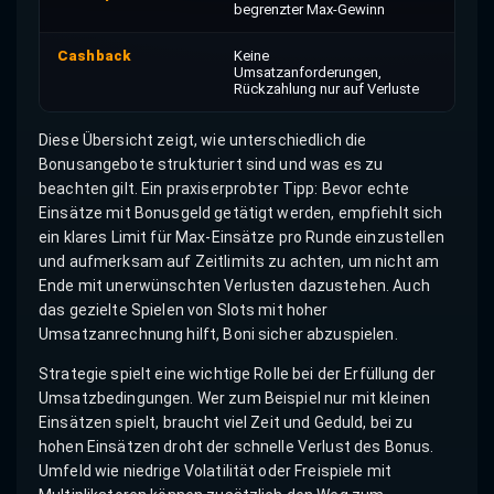
begrenzter Max-Gewinn
Cashback
Keine
Variab
Umsatzanforderungen,
Rückzahlung nur auf Verluste
Diese Übersicht zeigt, wie unterschiedlich die
Bonusangebote strukturiert sind und was es zu
beachten gilt. Ein praxiserprobter Tipp: Bevor echte
Einsätze mit Bonusgeld getätigt werden, empfiehlt sich
ein klares Limit für Max-Einsätze pro Runde einzustellen
und aufmerksam auf Zeitlimits zu achten, um nicht am
Ende mit unerwünschten Verlusten dazustehen. Auch
das gezielte Spielen von Slots mit hoher
Umsatzanrechnung hilft, Boni sicher abzuspielen.
Strategie spielt eine wichtige Rolle bei der Erfüllung der
Umsatzbedingungen. Wer zum Beispiel nur mit kleinen
Einsätzen spielt, braucht viel Zeit und Geduld, bei zu
hohen Einsätzen droht der schnelle Verlust des Bonus.
Umfeld wie niedrige Volatilität oder Freispiele mit