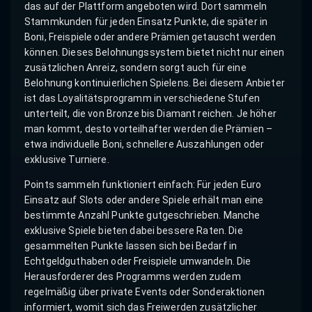
das auf der Plattform angeboten wird. Dort sammeln
Stammkunden für jeden Einsatz Punkte, die später in
Boni, Freispiele oder andere Prämien getauscht werden
können. Dieses Belohnungssystem bietet nicht nur einen
zusätzlichen Anreiz, sondern sorgt auch für eine
Belohnung kontinuierlichen Spielens. Bei diesem Anbieter
ist das Loyalitätsprogramm in verschiedene Stufen
unterteilt, die von Bronze bis Diamant reichen. Je höher
man kommt, desto vorteilhafter werden die Prämien –
etwa individuelle Boni, schnellere Auszahlungen oder
exklusive Turniere.
Points sammeln funktioniert einfach: Für jeden Euro
Einsatz auf Slots oder andere Spiele erhält man eine
bestimmte Anzahl Punkte gutgeschrieben. Manche
exklusive Spiele bieten dabei bessere Raten. Die
gesammelten Punkte lassen sich bei Bedarf in
Echtgeldguthaben oder Freispiele umwandeln. Die
Herausforderer des Programms werden zudem
regelmäßig über private Events oder Sonderaktionen
informiert, womit sich das Freiwerden zusätzlicher