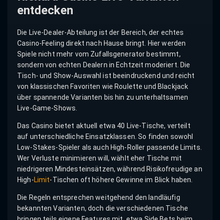
entdecken
Die Live-Dealer-Abteilung ist der Bereich, der echtes
Casino-Feeling direkt nach Hause bringt. Hier werden
Spiele nicht mehr vom Zufallsgenerator bestimmt,
sondern von echten Dealern in Echtzeit moderiert. Die
Tisch- und Show-Auswahl ist beeindruckend und reicht
von klassischen Favoriten wie Roulette und Blackjack
über spannende Varianten bis hin zu unterhaltsamen
Live-Game-Shows.
Das Casino bietet aktuell etwa 40 Live-Tische, verteilt
auf unterschiedliche Einsatzklassen. So finden sowohl
Low-Stakes-Spieler als auch High-Roller passende Limits.
Wer Verluste minimieren will, wählt eher Tische mit
niedrigeren Mindesteinsätzen, während Risikofreudige an
High-
Limit
-Tischen oft höhere Gewinne im Blick haben.
Die Regeln entsprechen weitgehend den landläufig
bekannten Varianten, doch die verschiedenen Tische
bringen teils eigene Features mit, etwa Side Bets beim