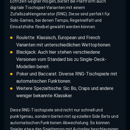
Echtzeit-Gegner mögen, bietet die Plattform auch
digitale Tischspiel-Varianten mit einem
Zufallszahlengenerator (RNG). Diese sind perfekt für
Solo-Games, bei denen Tempo, Regelvielfalt und
Einsatzhöhe flexibel gewählt werden können.
Roulette: Klassisch, European und French
Varianten mit unterschiedlichen Wettoptionen.
Blackjack: Auch hier stehen verschiedene
Versionen vom Standard bis zu Single-Deck-
Modellen bereit.
Poker und Baccarat: Diverse RNG-Tischspiele mit
automatischen Funktionen.
Weitere Spezialtische: Sic Bo, Craps und andere
weniger bekannte Klassiker.
Diese RNG-Tischspiele sind nicht nur schnell und
punktgenau, sondern bieten mit speziellen Side Bets und
automatischen Funktionen Abwechslung. So können
Spieler etwa das Spieltempo mit Autoplay beschleunigen