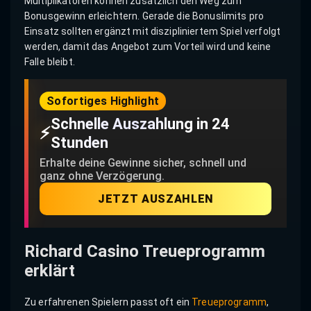
Multiplikatoren können zusätzlich den Weg zum
Bonusgewinn erleichtern. Gerade die Bonuslimits pro
Einsatz sollten ergänzt mit diszipliniertem Spiel verfolgt
werden, damit das Angebot zum Vorteil wird und keine
Falle bleibt.
Sofortiges Highlight
Schnelle Auszahlung in 24
⚡
Stunden
Erhalte deine Gewinne sicher, schnell und
ganz ohne Verzögerung.
JETZT AUSZAHLEN
Richard Casino Treueprogramm
erklärt
Zu erfahrenen Spielern passt oft ein
Treueprogramm
,