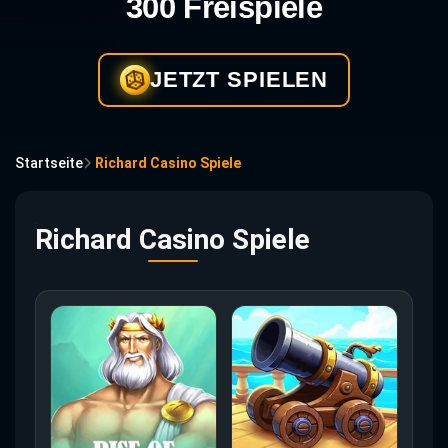
300 Freispiele
JETZT SPIELEN
Startseite
Richard Casino Spiele
Richard Casino Spiele