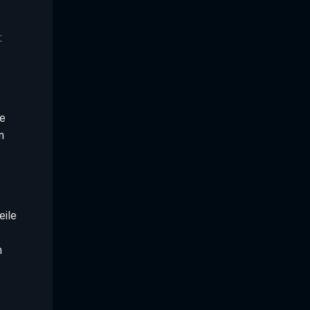
:
he
n
eile
h