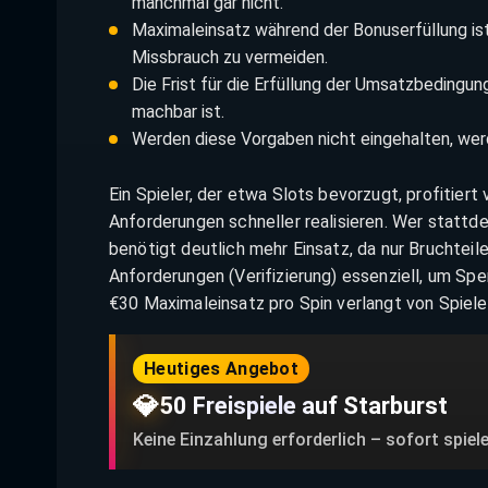
manchmal gar nicht.
Maximaleinsatz während der Bonuserfüllung ist
Missbrauch zu vermeiden.
Die Frist für die Erfüllung der Umsatzbedingun
machbar ist.
Werden diese Vorgaben nicht eingehalten, werd
Ein Spieler, der etwa Slots bevorzugt, profitier
Anforderungen schneller realisieren. Wer stattd
benötigt deutlich mehr Einsatz, da nur Bruchtei
Anforderungen (Verifizierung) essenziell, um Spe
€30 Maximaleinsatz pro Spin verlangt von Spiele
Heutiges Angebot
💎
50 Freispiele auf Starburst
Keine Einzahlung erforderlich – sofort spiel