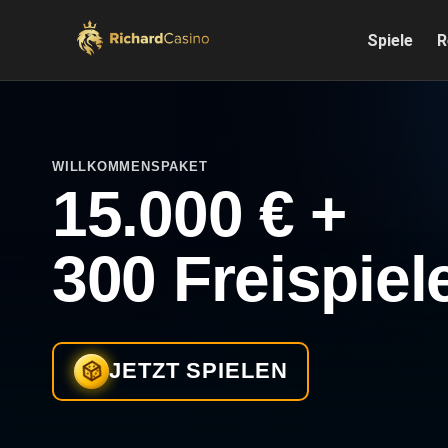
Spiele
R
WILLKOMMENSPAKET
15.000 € +
300 Freispiel
JETZT SPIELEN