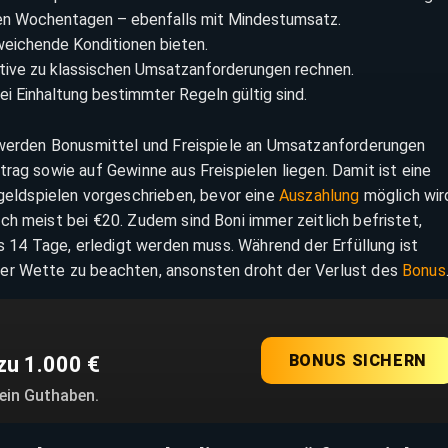
en Wochentagen – ebenfalls mit Mindestumsatz.
bweichende Konditionen bieten.
tive zu klassischen Umsatzanforderungen rechnen.
ei Einhaltung bestimmter Regeln gültig sind.
s werden Bonusmittel und Freispiele an Umsatzanforderungen
rag sowie auf Gewinne aus Freispielen liegen. Damit ist eine
ldspielen vorgeschrieben, bevor eine
Auszahlung
möglich wir
ch meist bei €20. Zudem sind Boni immer zeitlich befristet,
is 14 Tage, erledigt werden muss. Während der Erfüllung ist
der Wette zu beachten, ansonsten droht der Verlust des
Bonus
BONUS SICHERN
zu 1.000 €
dein Guthaben.