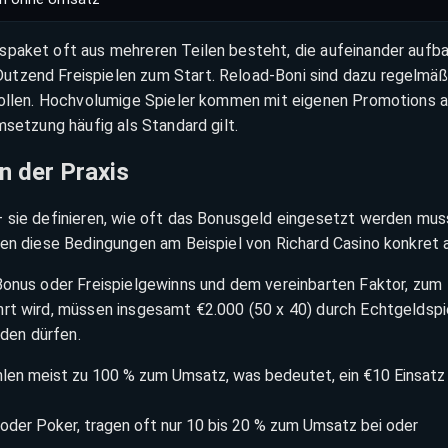
spaket oft aus mehreren Teilen besteht, die aufeinander aufb
utzend Freispielen zum Start. Reload-Boni sind dazu regelmäß
 sollen. Hochvolumige Spieler kommen mit eigenen Promotions 
msetzung häufig als Standard gilt.
n der Praxis
 sie definieren, wie oft das Bonusgeld eingesetzt werden mus
fen diese Bedingungen am Beispiel von Richard Casino konkret 
Bonus oder Freispielgewinns und dem vereinbarten Faktor, zum
hrt wird, müssen insgesamt €2.000 (50 x 40) durch Echtgeldspi
den dürfen.
ählen meist zu 100 % zum Umsatz, was bedeutet, ein €10 Einsatz
oder Poker, tragen oft nur 10 bis 20 % zum Umsatz bei oder