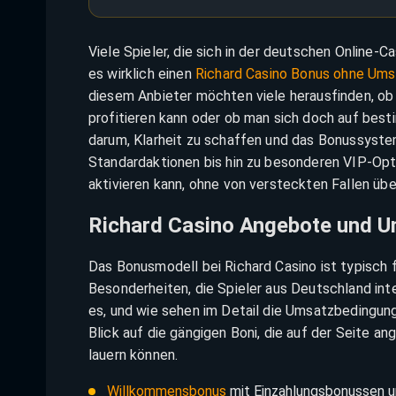
Viele Spieler, die sich in der deutschen Online-
es wirklich einen
Richard Casino
Bonus ohne Ums
diesem Anbieter möchten viele herausfinden, ob
profitieren kann oder ob man sich doch auf best
darum, Klarheit zu schaffen und das Bonussyste
Standardaktionen bis hin zu besonderen VIP-Optio
aktivieren kann, ohne von versteckten Fallen üb
Richard Casino Angebote und 
Das Bonusmodell bei Richard Casino ist typisch f
Besonderheiten, die Spieler aus Deutschland int
es, und wie sehen im Detail die Umsatzbedingung
Blick auf die gängigen Boni, die auf der Seite 
lauern können.
Willkommensbonus
mit Einzahlungsbonussen un