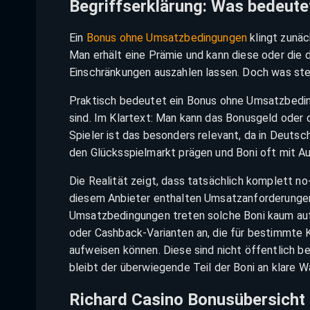
Begriffserklärung: Was bedeute
Ein
Bonus ohne Umsatzbedingungen
klingt zunäc
Man erhält eine Prämie und kann diese oder die 
Einschränkungen auszahlen lassen. Doch was ste
Praktisch bedeutet ein Bonus ohne Umsatzbedin
sind. Im Klartext: Man kann das Bonusgeld oder
Spieler ist das besonders relevant, da in Deuts
den Glücksspielmarkt prägen und Boni oft mit Au
Die Realität zeigt, dass tatsächlich komplett no
diesem Anbieter enthalten Umsatzanforderungen,
Umsatzbedingungen treten solche Boni kaum auf.
oder Cashback-Varianten an, die für bestimmte 
aufweisen können. Diese sind nicht öffentlich b
bleibt der überwiegende Teil der Boni an klare
Richard Casino Bonusübersicht