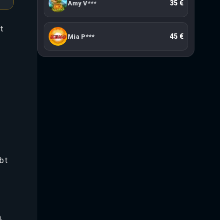
30 €
Ella M***
t
35 €
Amy V***
s
ibt
.