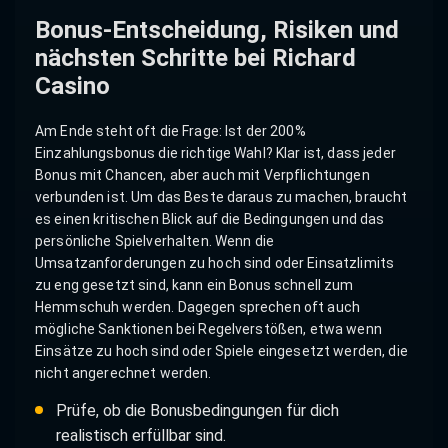
Bonus-Entscheidung, Risiken und
nächsten Schritte bei Richard
Casino
Am Ende steht oft die Frage: Ist der 200%
Einzahlungsbonus die richtige Wahl? Klar ist, dass jeder
Bonus mit Chancen, aber auch mit Verpflichtungen
verbunden ist. Um das Beste daraus zu machen, braucht
es einen kritischen Blick auf die Bedingungen und das
persönliche Spielverhalten. Wenn die
Umsatzanforderungen zu hoch sind oder Einsatzlimits
zu eng gesetzt sind, kann ein Bonus schnell zum
Hemmschuh werden. Dagegen sprechen oft auch
mögliche Sanktionen bei Regelverstößen, etwa wenn
Einsätze zu hoch sind oder Spiele eingesetzt werden, die
nicht angerechnet werden.
Prüfe, ob die Bonusbedingungen für dich
realistisch erfüllbar sind.