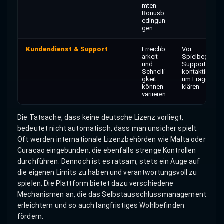
mten
Bonusb
edingun
gen
Kundendienst & Support
Erreichb
Vor
arkeit
Spielbeginn
und
Support
Schnelli
kontaktieren,
gkeit
um Fragen zu
können
klären
variieren
Die Tatsache, dass keine deutsche Lizenz vorliegt,
bedeutet nicht automatisch, dass man unsicher spielt.
Oft werden internationale Lizenzbehörden wie Malta oder
Curacao eingebunden, die ebenfalls strenge Kontrollen
durchführen. Dennoch ist es ratsam, stets ein Auge auf
die eigenen Limits zu haben und verantwortungsvoll zu
spielen. Die Plattform bietet dazu verschiedene
Mechanismen an, die das Selbstausschlussmanagement
erleichtern und so auch langfristiges Wohlbefinden
fördern.