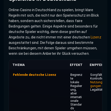
Online-Casino in Deutschland zu spielen, bringt klare
Regeln mit sich, die nicht nur den Spielerschutz im Blick
haben, sondern auch sicherstellen, dass faire
Bedingungen gelten. Einige Aspekte sind besonders für
deutsche Spieler wichtig, denn diese greifen auf
Angebote zu, die nicht immer mit einer deutschen
Lizenz
ausgestattet sind. Die Folge daraus sind bestimmte
Beschränkungen, mit denen Spieler umgehen müssen,
wenn sie bei diesem Anbieter ihr Glück versuchen.
THEMA
EFFEKT
EMPFEHLUN
Fehlende deutsche Lizenz
Begrenz
Sorgfältige
te
Kontrolle der
lokale
Nutzungsbedi
Regulier
gungen
und
ung,
Legalität prüf
aber
internati
onale
Standar
ds