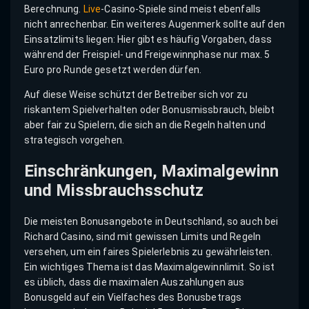
Berechnung.
Live
-Casino-Spiele sind meist ebenfalls
nicht anrechenbar. Ein weiteres Augenmerk sollte auf den
Einsatzlimits liegen: Hier gibt es häufig Vorgaben, dass
während der Freispiel- und Freigewinnphase nur max. 5
Euro pro Runde gesetzt werden dürfen.
Auf diese Weise schützt der Betreiber sich vor zu
riskantem Spielverhalten oder Bonusmissbrauch, bleibt
aber fair zu Spielern, die sich an die Regeln halten und
strategisch vorgehen.
Einschränkungen, Maximalgewinn
und Missbrauchsschutz
Die meisten Bonusangebote in Deutschland, so auch bei
Richard Casino, sind mit gewissen Limits und Regeln
versehen, um ein faires Spielerlebnis zu gewährleisten.
Ein wichtiges Thema ist das Maximalgewinnlimit. So ist
es üblich, dass die maximalen Auszahlungen aus
Bonusgeld auf ein Vielfaches des Bonusbetrags