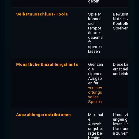
gelten
Selbstausschluss-Tools
Spieler
Bewusstes
können
Nutzen zur
sich
Kontrolle des
tempor
Spielverhalten
är oder
dauerha
ft
sperren
lassen
Monatliche Einzahlungslimits
Grenzen
Diese Limits
die
ernst nehmen
eigenen
und einhalten
Ausgab
en für
verantw
ortungs
volles
Spielen
Auszahlungsrestriktionen
Maximal
Umsatzbedin
e
ungen genau
Auszahl
lesen, um bös
ungsbet
Überraschung
räge bei
n zu vermeide
bestim