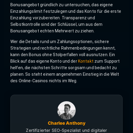
Bonusangebot gründlich zu untersuchen, das eigene
Einzahlungslimit festzulegen und das Konto für die erste
Einzahlung vorzubereiten. Transparenz und
Selbstkontrolle sind der Schlüssel, um aus dem
Bonusangebot echten Mehrwert zu ziehen.
Wer die Details rund um Zahlungsoptionen, sichere
Strategien und rechtliche Rahmenbedingungen kennt,
kann den Bonus ohne Stolperfallen voll ausnutzen. Ein
Blick auf das eigene Konto und der
Kontakt
zum Support
helfen, die nächsten Schritte sorgsam und bedacht zu
planen. So steht einem angenehmen Einstieg in die Welt
des Online-Casinos nichts im Weg.
Charlee Anthony
Zertifizierter SEO-Spezialist und digitaler