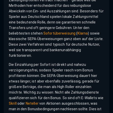
Zahlungsoptionen vertraut machen – gerade weil die
Methoden hier entscheidend für das reibungslose
Abwickeln von Ein- und Auszahlungen sind. Besonders für
Spieler aus Deutschland spielen lokale Zahlungsmittel
eine bedeutende Rolle, denn sie garantieren schnelle
Transfers und oft geringere Gebühren. Unter den
beliebtesten stehen
Sofortüberweisung
(
Klarna
) sowie
klassische SEPA-Überweisungen ganz oben auf der Liste.
Diese zwei Verfahren sind typisch für deutsche Nutzer,
weil sie transparent und bankenunabhängig
funktionieren.
Die Einzahlung per Sofort ist direkt und nahezu
verzögerungsfrei, sodass Spieler rasch vom Bonus
profitieren können. Die SEPA-Überweisung dauert hier
etwas länger, ist aber ebenfalls zuverlässig, gerade für
größere Beträge, die man als High Roller einzahlen
möchte. Wichtig zu wissen: Nicht alle Zahlungsdienste
qualifizieren sich für den Bonus. So sind oft E-Wallets wie
Skrill
oder
Neteller
von Aktionen ausgeschlossen, was
man in den Bonusbedingungen nachlesen sollte. Dies ist