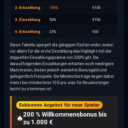
2. Einzahlung
100%
€150
3. Einzahlung
50%
€100
4. Einzahlung
25%
€50
Diese Tabelle spiegelt die gängigen Stufen wider, wobei
vor allem für die erste Einzahlung das Highlight mit der
doppelten Einzahlungsprämie von 200% gilt. Die
darauffolgenden Einzahlungen erhalten noch niedrigere
Matchraten, bieten jedoch weiterhin Bonusgeld und
gelegentlich Freispiele. Die Mindestbeträge liegen dabei
meist bei mindestens 10 Euro, was für Neueinsteiger
leicht zu stemmen ist.
Exklusives Angebot für neue Spieler
200 % Willkommensbonus bis
🔥
zu 1.000 €