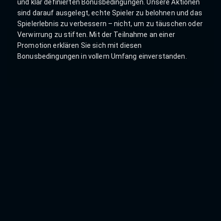
und klar definierten Bonusbedingungen. Unsere Aktionen
sind darauf ausgelegt, echte Spieler zu belohnen und das
Spielerlebnis zu verbessern – nicht, um zu täuschen oder
Verwirrung zu stiften. Mit der Teilnahme an einer
Promotion erklären Sie sich mit diesen
Bonusbedingungen in vollem Umfang einverstanden.