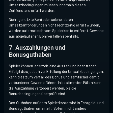
Umsatzbedingungen müssen innerhalb dieses
Zeitfensters erfüllt werden.
Nicht genutzte Boni oder solche, deren
Umsatzanforderungen nicht rechtzeitig erfüllt wurden,
werden automatisch vom Spielerkonto entfernt. Gewinne
aus abgelaufenen Boni verfallen ebenfalls.
7. Auszahlungen und
Bonusguthaben
Spieler können jederzeit eine Auszahlung beantragen.
Erfolgt dies jedoch vor Erfüllung der Umsatzbedingungen,
kann dies zum Verfall des Bonus und sämtlicher damit
verbundener Gewinne führen. In bestimmten Fällen kann
die Auszahlung verzögert werden, bis die
Bonusbedingungen überprüft sind.
Das Guthaben auf dem Spielerkonto wird in Echtgeld- und
Bonusguthaben unterteilt. Sofern nicht anders