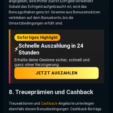
angegeben, wird immer zuerst Echtgeld verwendet.
Sobald das Echtgeld aufgebraucht ist, wird das
Bonusguthaben genutzt. Gewinne aus Bonuseinsätzen
verbleiben auf dem Bonuskonto, bis die
Umsatzbedingungen erfüllt sind.
Sofortiges Highlight
Schnelle Auszahlung in 24
⚡
Stunden
Erhalte deine Gewinne sicher, schnell und
ganz ohne Verzögerung.
JETZT AUSZAHLEN
8. Treueprämien und Cashback
Treueaktionen und
Cashback
-Angebote unterliegen
ebenfalls diesen Bonusbedingungen. Cashback-Beträge