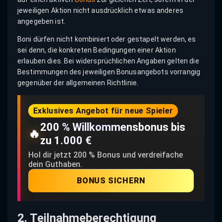
jeweiligen Aktion nicht ausdrücklich etwas anderes
angegeben ist.
Boni dürfen nicht kombiniert oder gestapelt werden, es
sei denn, die konkreten Bedingungen einer Aktion
erlauben dies. Bei widersprüchlichen Angaben gelten die
Bestimmungen des jeweiligen Bonusangebots vorrangig
gegenüber der allgemeinen Richtlinie.
Exklusives Angebot für neue Spieler
200 % Willkommensbonus bis
🔥
zu 1.000 €
Hol dir jetzt 200 % Bonus und verdreifache
dein Guthaben.
BONUS SICHERN
2. Teilnahmeberechtigung