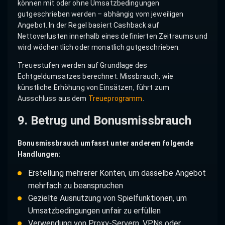
können mit oder ohne Umsatzbedingungen
gutgeschrieben werden – abhängig vom jeweiligen
Angebot. In der Regel basiert Cashback auf
Nettoverlusten innerhalb eines definierten Zeitraums und
wird wöchentlich oder monatlich gutgeschrieben.
Treuestufen werden auf Grundlage des
Echtgeldumsatzes berechnet. Missbrauch, wie
künstliche Erhöhung von Einsätzen, führt zum
Ausschluss aus dem
Treueprogramm
.
9. Betrug und Bonusmissbrauch
Bonusmissbrauch umfasst unter anderem folgende
Handlungen:
Erstellung mehrerer Konten, um dasselbe Angebot
mehrfach zu beanspruchen
Gezielte Ausnutzung von Spielfunktionen, um
Umsatzbedingungen unfair zu erfüllen
Verwendung von Proxy-Servern, VPNs oder