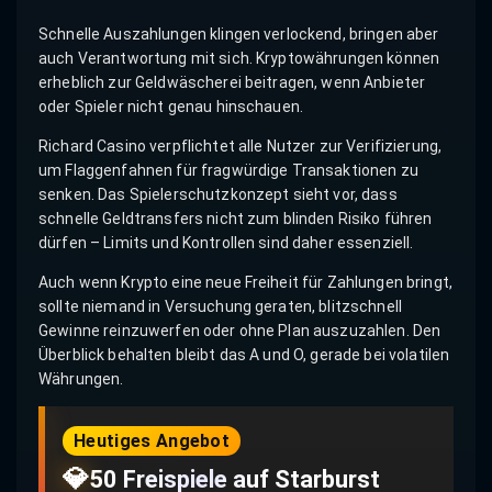
Schnelle Auszahlungen klingen verlockend, bringen aber
auch Verantwortung mit sich. Kryptowährungen können
erheblich zur Geldwäscherei beitragen, wenn Anbieter
oder Spieler nicht genau hinschauen.
Richard Casino verpflichtet alle Nutzer zur Verifizierung,
um Flaggenfahnen für fragwürdige Transaktionen zu
senken. Das Spielerschutzkonzept sieht vor, dass
schnelle Geldtransfers nicht zum blinden Risiko führen
dürfen – Limits und Kontrollen sind daher essenziell.
Auch wenn Krypto eine neue Freiheit für Zahlungen bringt,
sollte niemand in Versuchung geraten, blitzschnell
Gewinne reinzuwerfen oder ohne Plan auszuzahlen. Den
Überblick behalten bleibt das A und O, gerade bei volatilen
Währungen.
Heutiges Angebot
💎
50 Freispiele auf Starburst