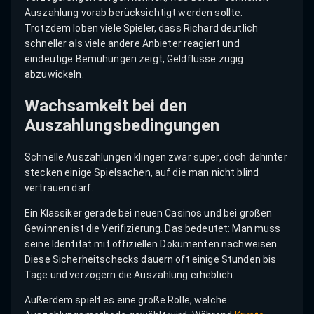
Auszahlung vorab berücksichtigt werden sollte.
Trotzdem loben viele Spieler, dass Richard deutlich
schneller als viele andere Anbieter reagiert und
eindeutige Bemühungen zeigt, Geldflüsse zügig
abzuwickeln.
Wachsamkeit bei den
Auszahlungsbedingungen
Schnelle Auszahlungen klingen zwar super, doch dahinter
stecken einige Spielsachen, auf die man nicht blind
vertrauen darf.
Ein Klassiker gerade bei neuen Casinos und bei großen
Gewinnen ist die Verifizierung. Das bedeutet: Man muss
seine Identität mit offiziellen Dokumenten nachweisen.
Diese Sicherheitschecks dauern oft einige Stunden bis
Tage und verzögern die Auszahlung erheblich.
Außerdem spielt es eine große Rolle, welche