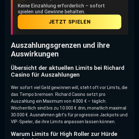
Keine Einzahlung erforderlich – sofort
spielen und Gewinne behalten.
JETZT SPIELEN
Auszahlungsgrenzen und ihre
Auswirkungen
Übersicht der aktuellen Limits bei Richard
Casino für Auszahlungen
Wer sofort viel Geld gewinnen will, steht oft vor Limits, die
das Tempo bremsen. Richard Casino setzt pro
Auszahlung ein Maximum von 4.000 € – täglich.
Wöchentlich sind bis zu 10.000 € drin, monatlich maximal
30.000 €. Ausnahmen gibt’s für progressive Jackpots und
VIP-Spieler, die ihre Limits anpassen lassen können.
Warum Limits für High Roller zur Hürde