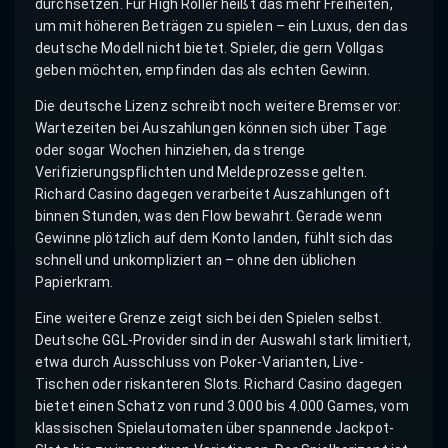
durchsetzen. Für High Roller heißt das mehr Freiheiten,
um mit höheren Beträgen zu spielen – ein Luxus, den das
deutsche Modell nicht bietet. Spieler, die gern Vollgas
geben möchten, empfinden das als echten Gewinn.
Die deutsche Lizenz schreibt noch weitere Bremser vor:
Wartezeiten bei Auszahlungen können sich über Tage
oder sogar Wochen hinziehen, da strenge
Verifizierungspflichten und Meldeprozesse gelten.
Richard Casino dagegen verarbeitet Auszahlungen oft
binnen Stunden, was den Flow bewahrt. Gerade wenn
Gewinne plötzlich auf dem Konto landen, fühlt sich das
schnell und unkompliziert an – ohne den üblichen
Papierkram.
Eine weitere Grenze zeigt sich bei den Spielen selbst.
Deutsche GGL-Provider sind in der Auswahl stark limitiert,
etwa durch Ausschluss von Poker-Varianten, Live-
Tischen oder riskanteren Slots. Richard Casino dagegen
bietet einen Schatz von rund 3.000 bis 4.000 Games, vom
klassischen Spielautomaten über spannende Jackpot-