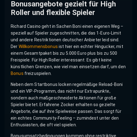
Bonusangebote gezielt für High
Roller und flexible Spieler
Richard Casino geht in Sachen Boni einen eigenen Weg –
speziell auf Spieler zugeschnitten, die das 1-Euro-Limit
und andere Restriktionen deutscher Anbieter leid sind.
Der
Willkommensbonus
ist hier ein echter Hingucker, mit
einem Gesamtpaket bis zu 5.000 Euro plus bis zu 500
Freispiele. Für High Roller interessant: Es gibt keine
künstlichen Grenzen, wie viel man einsetzen darf, um den
Bonus
freizuspielen.
Neben dem Startbonus locken regelmäßige Reload-Boni
und ein VIP-Programm, das nicht nur Extrapunkte,
sondern auch maßgeschneiderte Aktionen für große
Spieler bietet. Erfahrene Zocker erhalten so gezielte
Angebote, die auf ihre Spielweise passen. Das sorgt für
ein echtes Community-Feeling – zumindest unter den
Enthusiasten, die oft viel spielen.
Bonusumsatzbedingungen kommen ohne restriktive