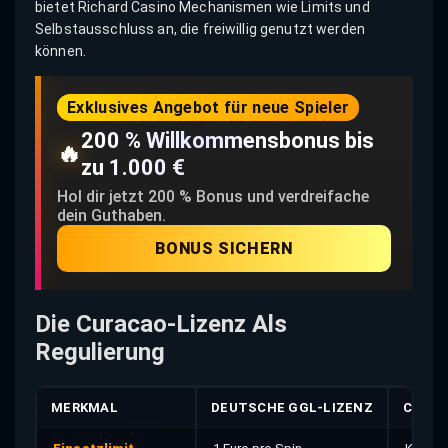
bietet Richard Casino Mechanismen wie Limits und
Selbstausschluss an, die freiwillig genutzt werden
können.
Exklusives Angebot für neue Spieler
200 % Willkommensbonus bis
🔥
zu 1.000 €
Hol dir jetzt 200 % Bonus und verdreifache
dein Guthaben.
BONUS SICHERN
Die Curacao-Lizenz Als
Regulierung
MERKMAL
DEUTSCHE GGL-LIZENZ
CURAC