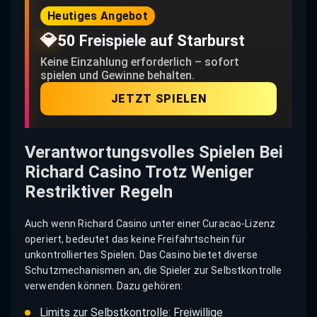
Heutiges Angebot
💎
50 Freispiele auf Starburst
Keine Einzahlung erforderlich – sofort
spielen und Gewinne behalten.
JETZT SPIELEN
Verantwortungsvolles Spielen Bei
Richard Casino Trotz Weniger
Restriktiver Regeln
Auch wenn Richard Casino unter einer Curacao-Lizenz
operiert, bedeutet das keine Freifahrtschein für
unkontrolliertes Spielen. Das Casino bietet diverse
Schutzmechanismen an, die Spieler zur Selbstkontrolle
verwenden können. Dazu gehören:
Limits zur Selbstkontrolle: Freiwillige