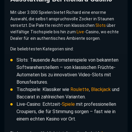
Mit über 3.000 Spielen bietet Richard eine enorme
Auswahl, die selbst anspruchsvolle Zocker in Staunen
versetzt. Die Palette reicht von klassischen
Slots
über
vielfältige Tischspiele bis hin zum
Live
-Casino, wo echte
Dealer für ein authentisches Ambiente sorgen.
Die beliebtesten Kategorien sind:
Slots: Tausende Automatenspiele von bekannten
Softwareherstellern – von klassischen Früchte-
Automaten bis zu innovativen Video-Slots mit
Bonusfeatures.
Tischspiele: Klassiker wie
Roulette
,
Blackjack
und
Baccarat in zahlreichen Varianten.
Live-Casino: Echtzeit-
Spiele
mit professionellen
Croupiers, die für Stimmung sorgen – fast wie in
einem echten Kasino vor Ort.