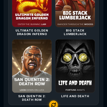
ULTIMATE GOLDEN
BIG STACK
DRAGON INFERNO
LUMBERJACK
LIFE AND DEATH
SAN QUENTIN 2:
DEATH ROW