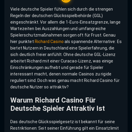
Viele deutsche Spieler fühlen sich durch die strengen
Regeln der deutschen Glücksspielbehörde (GGL)
eingeschränkt. Vor allem die 1-Euro-Einsatzgrenze, lange
Wartezeiten bei Auszahlungen und umfangreiche
Spielerschutzmaßnahmen sorgen oft für Frust. Genau
hier punktet
Richard Casino
als spannende Alternative: Es
bietet Nutzern in Deutschland eine Spielerfahrung, die
sich deutlich freier anfühlt. Ohne deutsche GGL-Lizenz
arbeitet Richard mit einer Curacao-Lizenz, was einige
Einschränkungen aufhebt und gerade für Spieler
interessant macht, denen normale Casinos zu rigide
reguliert sind. Doch was genau macht Richard Casino für
deutsche Nutzer so attraktiv?
Warum Richard Casino Für
Deutsche Spieler Attraktiv Ist
Das deutsche Glücksspielgesetz ist bekannt für seine
Restriktionen: Seit seiner Einführung gilt ein Einsatzlimit