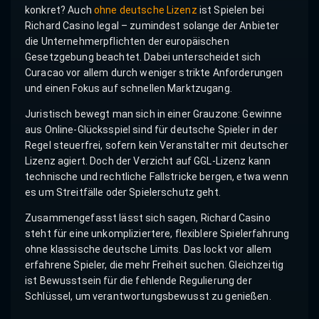
konkret? Auch
ohne deutsche Lizenz
ist Spielen bei
Richard Casino legal – zumindest solange der Anbieter
die Unternehmerpflichten der europäischen
Gesetzgebung beachtet. Dabei unterscheidet sich
Curacao vor allem durch weniger strikte Anforderungen
und einen Fokus auf schnellen Marktzugang.
Juristisch bewegt man sich in einer Grauzone: Gewinne
aus Online-Glücksspiel sind für deutsche Spieler in der
Regel steuerfrei, sofern kein Veranstalter mit deutscher
Lizenz agiert. Doch der Verzicht auf GGL-Lizenz kann
technische und rechtliche Fallstricke bergen, etwa wenn
es um Streitfälle oder Spielerschutz geht.
Zusammengefasst lässt sich sagen, Richard Casino
steht für eine unkompliziertere, flexiblere Spielerfahrung
ohne klassische deutsche Limits. Das lockt vor allem
erfahrene Spieler, die mehr Freiheit suchen. Gleichzeitig
ist Bewusstsein für die fehlende Regulierung der
Schlüssel, um verantwortungsbewusst zu genießen.