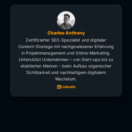
Charlee Anthony
Zertifizierter SEO-Spezialist und digitaler
Content-Stratege mit nachgewiesener Erfahrung
in Projektmanagement und Online-Marketing.
Unterstützt Unternehmen – von Start-ups bis zu
etablierten Marken – beim Aufbau organischer
Sichtbarkeit und nachhaltigem digitalem
Wachstum.
LinkedIn